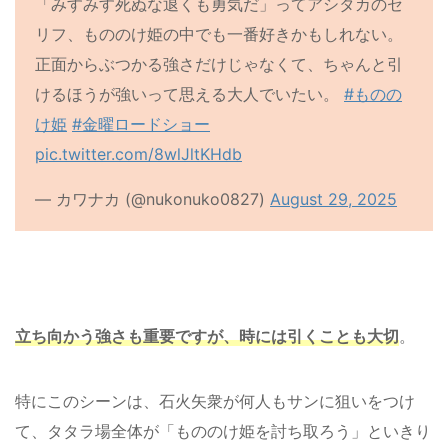
「みすみす死ぬな退くも勇気だ」ってアシタカのセ
リフ、もののけ姫の中でも一番好きかもしれない。
正面からぶつかる強さだけじゃなくて、ちゃんと引
けるほうが強いって思える大人でいたい。
#ものの
け姫
#金曜ロードショー
pic.twitter.com/8wlJltKHdb
— カワナカ (@nukonuko0827)
August 29, 2025
立ち向かう強さも重要ですが、時には引くことも大切
。
特にこのシーンは、石火矢衆が何人もサンに狙いをつけ
て、タタラ場全体が「もののけ姫を討ち取ろう」といきり